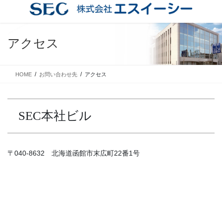
コ
ナ
ン
ビ
テ
ゲ
ン
ー
アクセス
ツ
シ
に
ョ
移
ン
HOME
お問い合わせ先
アクセス
動
に
移
動
SEC本社ビル
〒040-8632 北海道函館市末広町22番1号